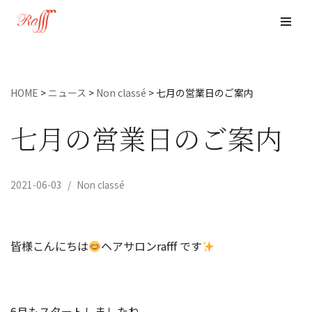
コ
ン
テ
ン
HOME
>
ニュース
>
Non classé
>
七月の営業日のご案内
ツ
へ
七月の営業日のご案内
ス
キ
ッ
2021-06-03
Non classé
プ
皆様こんにちは
ヘアサロンrafff です
6月もスタートしましたね。